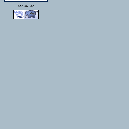
FR /
NL
/
EN