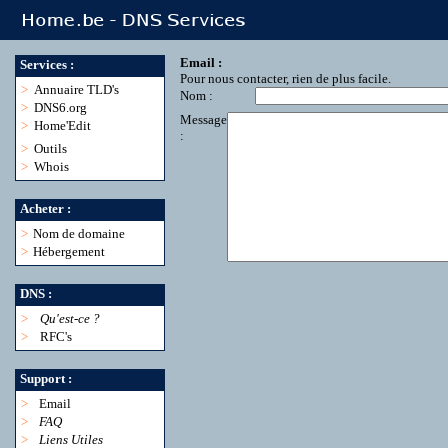
Email :
Services :
Pour nous contacter, rien de plus facile.
>
Annuaire TLD's
Nom :
>
DNS6.org
Message
>
Home'Edit
:
>
Outils
>
Whois
Acheter :
>
Nom de domaine
>
Hébergement
DNS :
>
Qu'est-ce ?
>
RFC's
Support :
>
Email
>
FAQ
>
Liens Utiles