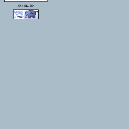
FR /
NL
/
EN