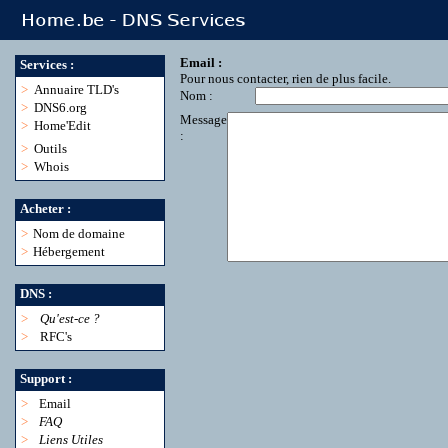
Email :
Services :
Pour nous contacter, rien de plus facile.
>
Annuaire TLD's
Nom :
>
DNS6.org
Message
>
Home'Edit
:
>
Outils
>
Whois
Acheter :
>
Nom de domaine
>
Hébergement
DNS :
>
Qu'est-ce ?
>
RFC's
Support :
>
Email
>
FAQ
>
Liens Utiles