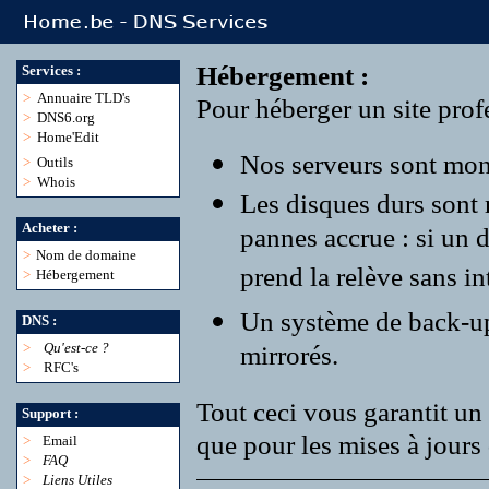
Hébergement :
Services :
>
Annuaire TLD's
Pour héberger un site profe
>
DNS6.org
>
Home'Edit
Nos serveurs sont monté
>
Outils
>
Whois
Les disques durs sont
Acheter :
pannes accrue : si un 
>
Nom de domaine
prend la relève sans in
>
Hébergement
Un système de back-up r
DNS :
>
Qu'est-ce ?
mirrorés.
>
RFC's
Tout ceci vous garantit un 
Support :
que pour les mises à jours 
>
Email
>
FAQ
>
Liens Utiles