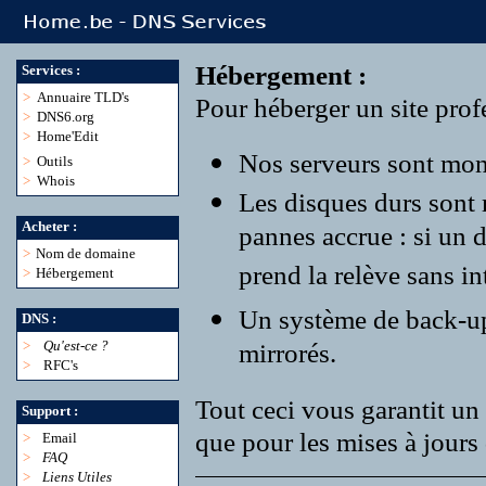
Hébergement :
Services :
>
Annuaire TLD's
Pour héberger un site profe
>
DNS6.org
>
Home'Edit
Nos serveurs sont monté
>
Outils
>
Whois
Les disques durs sont
Acheter :
pannes accrue : si un 
>
Nom de domaine
prend la relève sans in
>
Hébergement
Un système de back-up r
DNS :
>
Qu'est-ce ?
mirrorés.
>
RFC's
Tout ceci vous garantit un 
Support :
que pour les mises à jours 
>
Email
>
FAQ
>
Liens Utiles