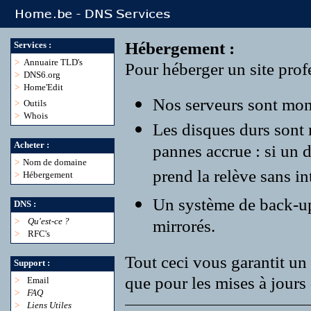
Hébergement :
Services :
>
Annuaire TLD's
Pour héberger un site profe
>
DNS6.org
>
Home'Edit
Nos serveurs sont monté
>
Outils
>
Whois
Les disques durs sont
Acheter :
pannes accrue : si un 
>
Nom de domaine
prend la relève sans in
>
Hébergement
Un système de back-up r
DNS :
>
Qu'est-ce ?
mirrorés.
>
RFC's
Tout ceci vous garantit un 
Support :
que pour les mises à jours 
>
Email
>
FAQ
>
Liens Utiles