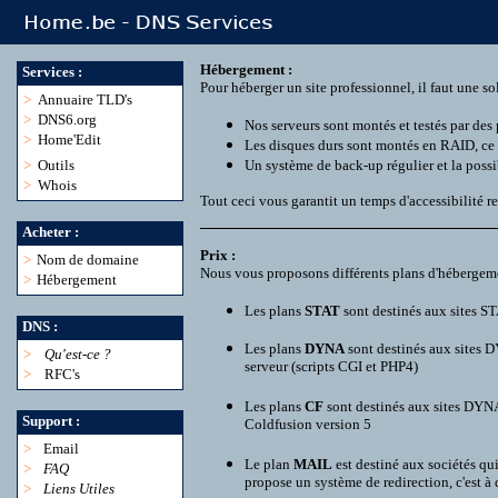
Hébergement :
Services :
Pour héberger un site professionnel, il faut une so
>
Annuaire TLD's
>
DNS6.org
Nos serveurs sont montés et testés par des 
>
Home'Edit
Les disques durs sont montés en RAID, ce 
>
Outils
Un système de back-up régulier et la possibi
>
Whois
Tout ceci vous garantit un temps d'accessibilité re
Acheter :
Prix :
>
Nom de domaine
Nous vous proposons différents plans d'hébergeme
>
Hébergement
Les plans
STAT
sont destinés aux sites ST
DNS :
Les plans
DYNA
sont destinés aux sites D
>
Qu'est-ce ?
serveur (scripts CGI et PHP4)
>
RFC's
Les plans
CF
sont destinés aux sites DYNA
Support :
Coldfusion version 5
>
Email
Le plan
MAIL
est destiné aux sociétés qu
>
FAQ
propose un système de redirection, c'est à
>
Liens Utiles