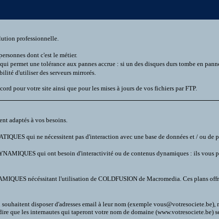
lution professionnelle.
personnes dont c'est le métier.
qui permet une tolérance aux pannes accrue : si un des disques durs tombe en panne,
lité d'utiliser des serveurs mirrorés.
cord pour votre site ainsi que pour les mises à jours de vos fichiers par FTP.
nt adaptés à vos besoins.
ATIQUES qui ne nécessitent pas d'interaction avec une base de données et / ou de pr
YNAMIQUES qui ont besoin d'interactivité ou de contenus dynamiques : ils vous per
MIQUES nécéssitant l'utilisation de COLDFUSION de Macromedia. Ces plans offrent 
i souhaitent disposer d'adresses email à leur nom (exemple vous@votresociete.be),
 dire que les internautes qui taperont votre nom de domaine (www.votresociete.be) ser