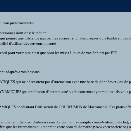
lution professionnelle.
personnes dont c'est le métier.
qui permet une tolérance aux pannes accrue : si un des disques durs tombe en panne,
lité d'utiliser des serveurs mirrorés.
cord pour votre site ainsi que pour les mises à jours de vos fichiers par FTP.
nt adaptés à vos besoins.
ATIQUES qui ne nécessitent pas d'interaction avec une base de données et / ou de pr
YNAMIQUES qui ont besoin d'interactivité ou de contenus dynamiques : ils vous per
MIQUES nécéssitant l'utilisation de COLDFUSION de Macromedia. Ces plans offrent 
i souhaitent disposer d'adresses email à leur nom (exemple vous@votresociete.be),
 dire que les internautes qui taperont votre nom de domaine (www.votresociete.be) ser