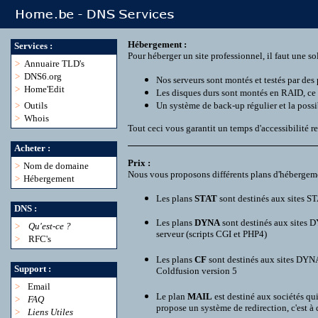
Hébergement :
Services :
Pour héberger un site professionnel, il faut une so
>
Annuaire TLD's
>
DNS6.org
Nos serveurs sont montés et testés par des 
>
Home'Edit
Les disques durs sont montés en RAID, ce 
>
Outils
Un système de back-up régulier et la possibi
>
Whois
Tout ceci vous garantit un temps d'accessibilité re
Acheter :
Prix :
>
Nom de domaine
Nous vous proposons différents plans d'hébergeme
>
Hébergement
Les plans
STAT
sont destinés aux sites ST
DNS :
Les plans
DYNA
sont destinés aux sites D
>
Qu'est-ce ?
serveur (scripts CGI et PHP4)
>
RFC's
Les plans
CF
sont destinés aux sites DYNA
Support :
Coldfusion version 5
>
Email
Le plan
MAIL
est destiné aux sociétés qu
>
FAQ
propose un système de redirection, c'est à
>
Liens Utiles