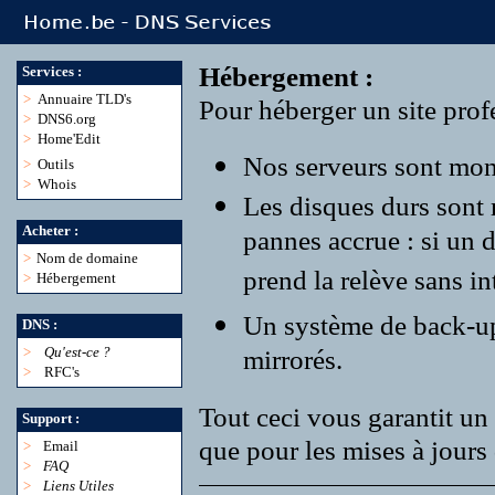
Hébergement :
Services :
>
Annuaire TLD's
Pour héberger un site profe
>
DNS6.org
>
Home'Edit
Nos serveurs sont monté
>
Outils
>
Whois
Les disques durs sont
Acheter :
pannes accrue : si un 
>
Nom de domaine
prend la relève sans in
>
Hébergement
Un système de back-up r
DNS :
>
Qu'est-ce ?
mirrorés.
>
RFC's
Tout ceci vous garantit un 
Support :
que pour les mises à jours 
>
Email
>
FAQ
>
Liens Utiles