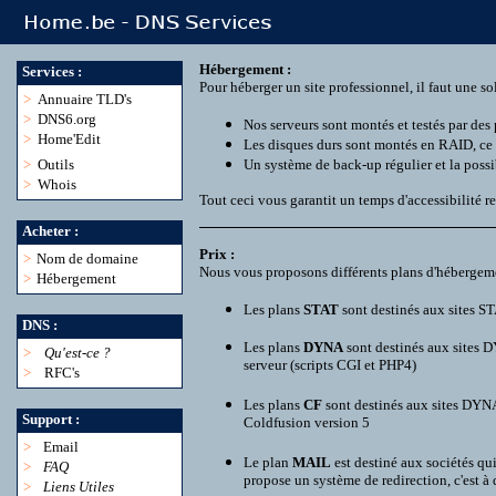
Hébergement :
Services :
Pour héberger un site professionnel, il faut une so
>
Annuaire TLD's
>
DNS6.org
Nos serveurs sont montés et testés par des 
>
Home'Edit
Les disques durs sont montés en RAID, ce 
>
Outils
Un système de back-up régulier et la possibi
>
Whois
Tout ceci vous garantit un temps d'accessibilité re
Acheter :
Prix :
>
Nom de domaine
Nous vous proposons différents plans d'hébergeme
>
Hébergement
Les plans
STAT
sont destinés aux sites ST
DNS :
Les plans
DYNA
sont destinés aux sites D
>
Qu'est-ce ?
serveur (scripts CGI et PHP4)
>
RFC's
Les plans
CF
sont destinés aux sites DYNA
Support :
Coldfusion version 5
>
Email
Le plan
MAIL
est destiné aux sociétés qu
>
FAQ
propose un système de redirection, c'est à
>
Liens Utiles