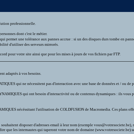
lution professionnelle.
personnes dont c'est le métier.
qui permet une tolérance aux pannes accrue : si un des disques durs tombe en panne,
lité d'utiliser des serveurs mirrorés.
cord pour votre site ainsi que pour les mises à jours de vos fichiers par FTP.
nt adaptés à vos besoins.
ATIQUES qui ne nécessitent pas d'interaction avec une base de données et / ou de pr
YNAMIQUES qui ont besoin d'interactivité ou de contenus dynamiques : ils vous per
MIQUES nécéssitant l'utilisation de COLDFUSION de Macromedia. Ces plans offrent 
i souhaitent disposer d'adresses email à leur nom (exemple vous@votresociete.be),
 dire que les internautes qui taperont votre nom de domaine (www.votresociete.be) ser