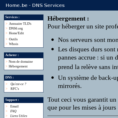
Hébergement :
Services :
>
Annuaire TLD's
Pour héberger un site profe
>
DNS6.org
>
Home'Edit
Nos serveurs sont monté
>
Outils
>
Whois
Les disques durs sont
Acheter :
pannes accrue : si un 
>
Nom de domaine
prend la relève sans in
>
Hébergement
Un système de back-up r
DNS :
>
Qu'est-ce ?
mirrorés.
>
RFC's
Tout ceci vous garantit un 
Support :
que pour les mises à jours 
>
Email
>
FAQ
>
Liens Utiles