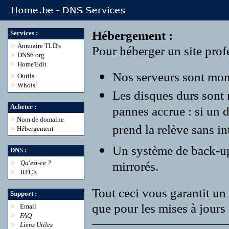
Hébergement :
Services :
>
Annuaire TLD's
Pour héberger un site profe
>
DNS6.org
>
Home'Edit
Nos serveurs sont monté
>
Outils
>
Whois
Les disques durs sont
Acheter :
pannes accrue : si un 
>
Nom de domaine
prend la relève sans in
>
Hébergement
Un système de back-up r
DNS :
>
Qu'est-ce ?
mirrorés.
>
RFC's
Tout ceci vous garantit un 
Support :
que pour les mises à jours 
>
Email
>
FAQ
>
Liens Utiles