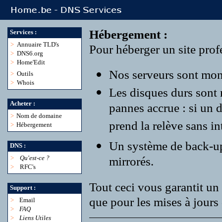
Hébergement :
Services :
>
Annuaire TLD's
Pour héberger un site profe
>
DNS6.org
>
Home'Edit
Nos serveurs sont monté
>
Outils
>
Whois
Les disques durs sont
Acheter :
pannes accrue : si un 
>
Nom de domaine
prend la relève sans in
>
Hébergement
Un système de back-up r
DNS :
>
Qu'est-ce ?
mirrorés.
>
RFC's
Tout ceci vous garantit un 
Support :
que pour les mises à jours 
>
Email
>
FAQ
>
Liens Utiles