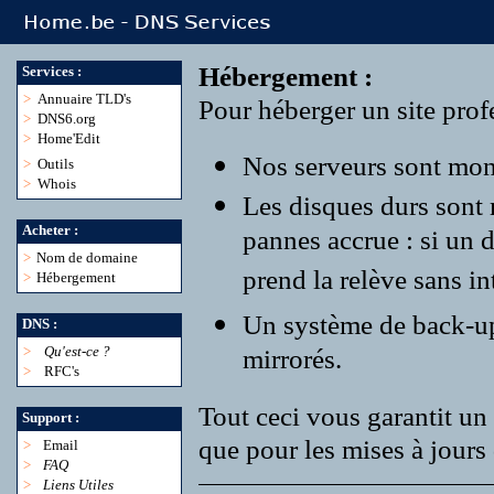
Hébergement :
Services :
>
Annuaire TLD's
Pour héberger un site profe
>
DNS6.org
>
Home'Edit
Nos serveurs sont monté
>
Outils
>
Whois
Les disques durs sont
Acheter :
pannes accrue : si un 
>
Nom de domaine
prend la relève sans in
>
Hébergement
Un système de back-up r
DNS :
>
Qu'est-ce ?
mirrorés.
>
RFC's
Tout ceci vous garantit un 
Support :
que pour les mises à jours 
>
Email
>
FAQ
>
Liens Utiles