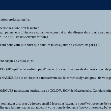
lution professionnelle.
personnes dont c'est le métier.
qui permet une tolérance aux pannes accrue : si un des disques durs tombe en panne,
lité d'utiliser des serveurs mirrorés.
cord pour votre site ainsi que pour les mises à jours de vos fichiers par FTP.
nt adaptés à vos besoins.
ATIQUES qui ne nécessitent pas d'interaction avec une base de données et / ou de pr
YNAMIQUES qui ont besoin d'interactivité ou de contenus dynamiques : ils vous per
MIQUES nécéssitant l'utilisation de COLDFUSION de Macromedia. Ces plans offrent 
i souhaitent disposer d'adresses email à leur nom (exemple vous@votresociete.be),
 dire que les internautes qui taperont votre nom de domaine (www.votresociete.be) ser