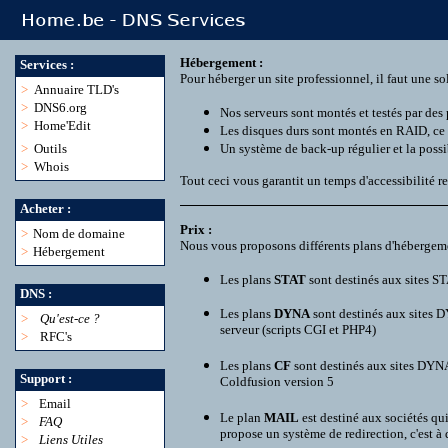
Hébergement :
Services :
Pour héberger un site professionnel, il faut une so
>
Annuaire TLD's
>
DNS6.org
Nos serveurs sont montés et testés par des 
>
Home'Edit
Les disques durs sont montés en RAID, ce 
>
Outils
Un système de back-up régulier et la possibi
>
Whois
Tout ceci vous garantit un temps d'accessibilité re
Acheter :
Prix :
>
Nom de domaine
Nous vous proposons différents plans d'hébergeme
>
Hébergement
Les plans
STAT
sont destinés aux sites ST
DNS :
Les plans
DYNA
sont destinés aux sites D
>
Qu'est-ce ?
serveur (scripts CGI et PHP4)
>
RFC's
Les plans
CF
sont destinés aux sites DYNA
Support :
Coldfusion version 5
>
Email
Le plan
MAIL
est destiné aux sociétés qu
>
FAQ
propose un système de redirection, c'est à
>
Liens Utiles