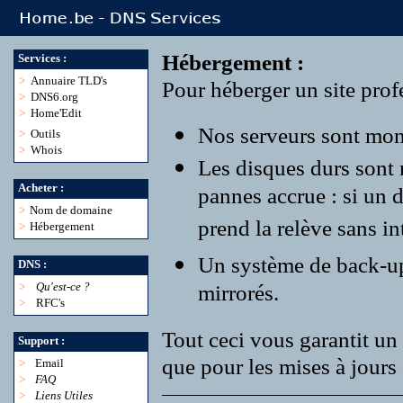
Hébergement :
Services :
>
Annuaire TLD's
Pour héberger un site profe
>
DNS6.org
>
Home'Edit
Nos serveurs sont monté
>
Outils
>
Whois
Les disques durs sont
Acheter :
pannes accrue : si un 
>
Nom de domaine
prend la relève sans in
>
Hébergement
Un système de back-up r
DNS :
>
Qu'est-ce ?
mirrorés.
>
RFC's
Tout ceci vous garantit un 
Support :
que pour les mises à jours 
>
Email
>
FAQ
>
Liens Utiles