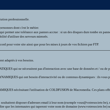
lution professionnelle.
personnes dont c'est le métier.
qui permet une tolérance aux pannes accrue : si un des disques durs tombe en panne,
lité d'utiliser des serveurs mirrorés.
cord pour votre site ainsi que pour les mises à jours de vos fichiers par FTP.
nt adaptés à vos besoins.
ATIQUES qui ne nécessitent pas d'interaction avec une base de données et / ou de pr
YNAMIQUES qui ont besoin d'interactivité ou de contenus dynamiques : ils vous per
MIQUES nécéssitant l'utilisation de COLDFUSION de Macromedia. Ces plans offrent 
i souhaitent disposer d'adresses email à leur nom (exemple vous@votresociete.be),
 dire que les internautes qui taperont votre nom de domaine (www.votresociete.be) ser