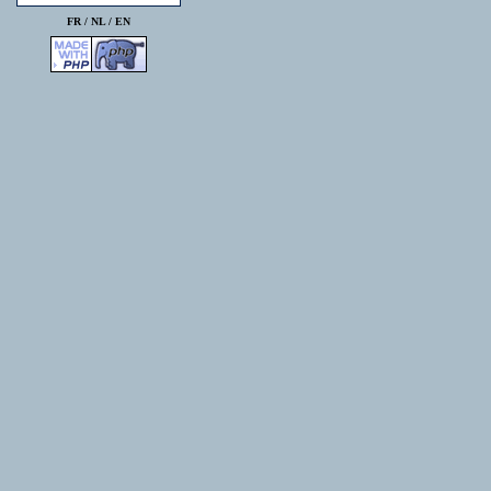
FR /
NL
/
EN