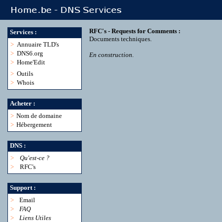
RFC's - Requests for Comments :
Services :
Documents techniques.
>
Annuaire TLD's
>
DNS6.org
En construction.
>
Home'Edit
>
Outils
>
Whois
Acheter :
>
Nom de domaine
>
Hébergement
DNS :
>
Qu'est-ce ?
>
RFC's
Support :
>
Email
>
FAQ
>
Liens Utiles