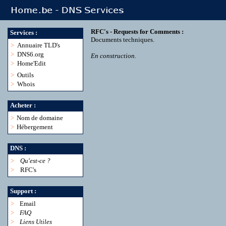
RFC's - Requests for Comments :
Services :
Documents techniques.
>
Annuaire TLD's
>
DNS6.org
En construction.
>
Home'Edit
>
Outils
>
Whois
Acheter :
>
Nom de domaine
>
Hébergement
DNS :
>
Qu'est-ce ?
>
RFC's
Support :
>
Email
>
FAQ
>
Liens Utiles