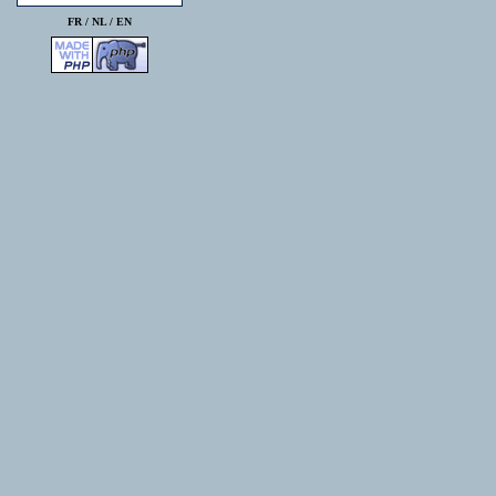
FR /
NL
/
EN