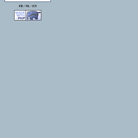
FR /
NL
/
EN