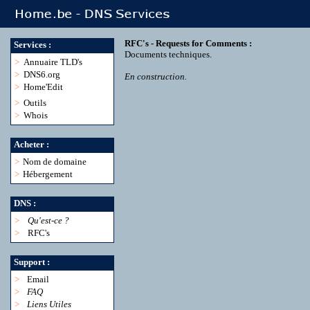
RFC's - Requests for Comments :
Services :
Documents techniques.
>
Annuaire TLD's
>
DNS6.org
En construction.
>
Home'Edit
>
Outils
>
Whois
Acheter :
>
Nom de domaine
>
Hébergement
DNS :
>
Qu'est-ce ?
>
RFC's
Support :
>
Email
>
FAQ
>
Liens Utiles