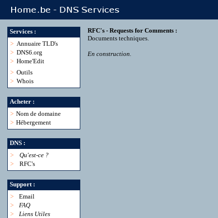
RFC's - Requests for Comments :
Services :
Documents techniques.
>
Annuaire TLD's
>
DNS6.org
En construction.
>
Home'Edit
>
Outils
>
Whois
Acheter :
>
Nom de domaine
>
Hébergement
DNS :
>
Qu'est-ce ?
>
RFC's
Support :
>
Email
>
FAQ
>
Liens Utiles