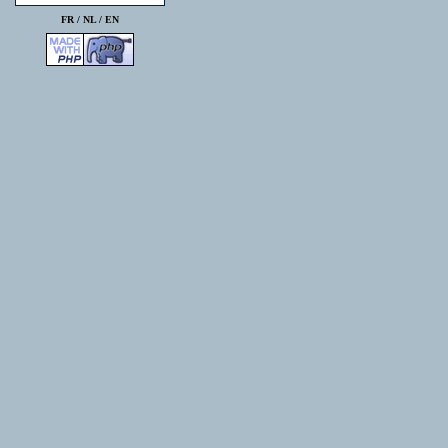
FR /
NL
/
EN