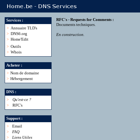
RFC's - Requests for Comments :
Services :
Documents techniques.
>
Annuaire TLD's
>
DNS6.org
En construction.
>
Home'Edit
>
Outils
>
Whois
Acheter :
>
Nom de domaine
>
Hébergement
DNS :
>
Qu'est-ce ?
>
RFC's
Support :
>
Email
>
FAQ
>
Liens Utiles