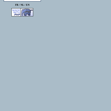
FR /
NL
/
EN