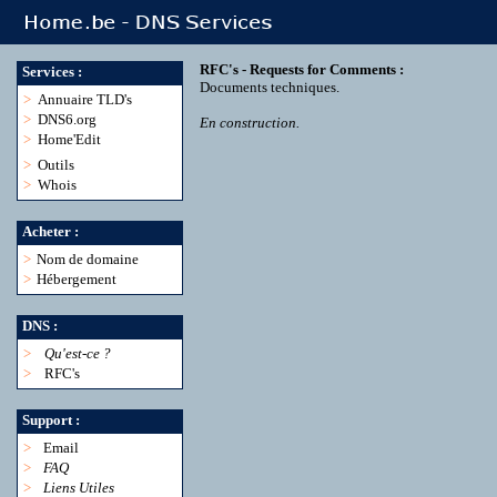
RFC's - Requests for Comments :
Services :
Documents techniques.
>
Annuaire TLD's
>
DNS6.org
En construction.
>
Home'Edit
>
Outils
>
Whois
Acheter :
>
Nom de domaine
>
Hébergement
DNS :
>
Qu'est-ce ?
>
RFC's
Support :
>
Email
>
FAQ
>
Liens Utiles