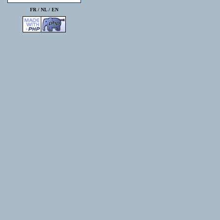
FR /
NL
/
EN