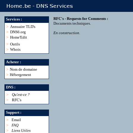
RFC's - Requests for Comments :
Services :
Documents techniques.
>
Annuaire TLD's
>
DNS6.org
En construction.
>
Home'Edit
>
Outils
>
Whois
Acheter :
>
Nom de domaine
>
Hébergement
DNS :
>
Qu'est-ce ?
>
RFC's
Support :
>
Email
>
FAQ
>
Liens Utiles