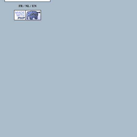
FR /
NL
/
EN