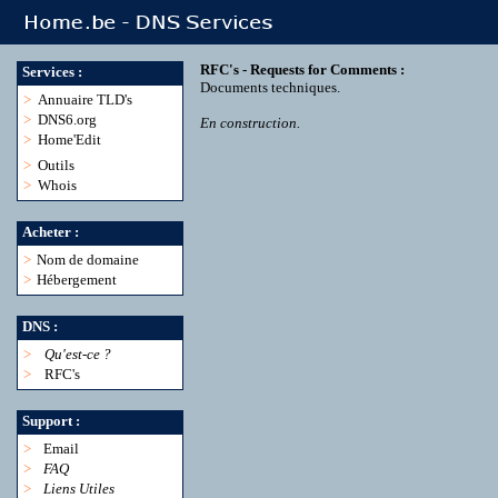
RFC's - Requests for Comments :
Services :
Documents techniques.
>
Annuaire TLD's
>
DNS6.org
En construction.
>
Home'Edit
>
Outils
>
Whois
Acheter :
>
Nom de domaine
>
Hébergement
DNS :
>
Qu'est-ce ?
>
RFC's
Support :
>
Email
>
FAQ
>
Liens Utiles