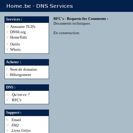
RFC's - Requests for Comments :
Services :
Documents techniques.
>
Annuaire TLD's
>
DNS6.org
En construction.
>
Home'Edit
>
Outils
>
Whois
Acheter :
>
Nom de domaine
>
Hébergement
DNS :
>
Qu'est-ce ?
>
RFC's
Support :
>
Email
>
FAQ
>
Liens Utiles