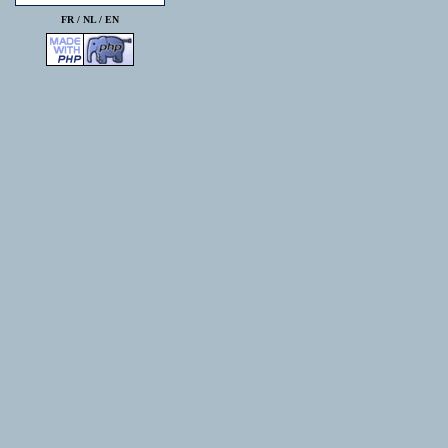
FR /
NL
/
EN