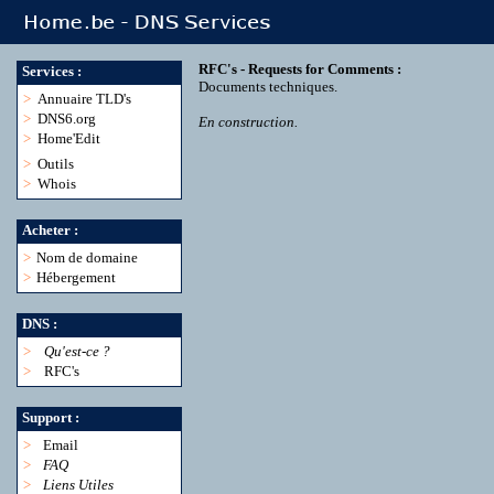
RFC's - Requests for Comments :
Services :
Documents techniques.
>
Annuaire TLD's
>
DNS6.org
En construction.
>
Home'Edit
>
Outils
>
Whois
Acheter :
>
Nom de domaine
>
Hébergement
DNS :
>
Qu'est-ce ?
>
RFC's
Support :
>
Email
>
FAQ
>
Liens Utiles