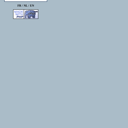
FR /
NL
/
EN