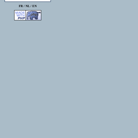
FR /
NL
/
EN