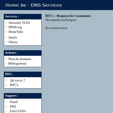
RFC's - Requests for Comments :
Services :
Documents techniques.
>
Annuaire TLD's
>
DNS6.org
En construction.
>
Home'Edit
>
Outils
>
Whois
Acheter :
>
Nom de domaine
>
Hébergement
DNS :
>
Qu'est-ce ?
>
RFC's
Support :
>
Email
>
FAQ
>
Liens Utiles