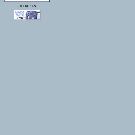
FR /
NL
/
EN