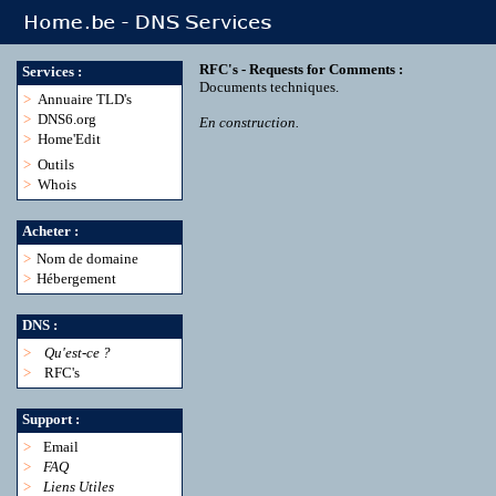
RFC's - Requests for Comments :
Services :
Documents techniques.
>
Annuaire TLD's
>
DNS6.org
En construction.
>
Home'Edit
>
Outils
>
Whois
Acheter :
>
Nom de domaine
>
Hébergement
DNS :
>
Qu'est-ce ?
>
RFC's
Support :
>
Email
>
FAQ
>
Liens Utiles