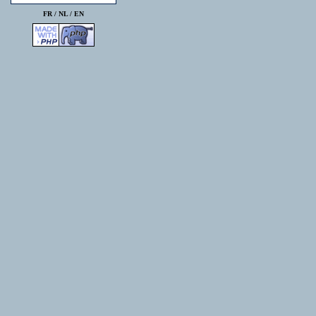
FR /
NL
/
EN