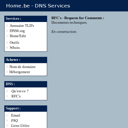
RFC's - Requests for Comments :
Services :
Documents techniques.
>
Annuaire TLD's
>
DNS6.org
En construction.
>
Home'Edit
>
Outils
>
Whois
Acheter :
>
Nom de domaine
>
Hébergement
DNS :
>
Qu'est-ce ?
>
RFC's
Support :
>
Email
>
FAQ
>
Liens Utiles