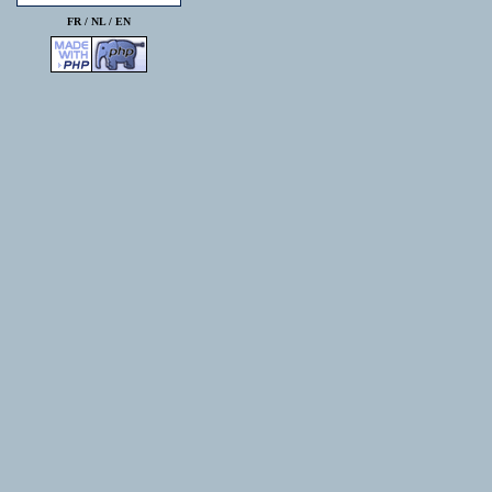
FR /
NL
/
EN