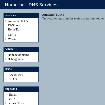
Annuaire TLD's :
Services :
Trouvez les registrars les moins chers pour toute
>
Annuaire TLD's
>
DNS6.org
>
Home'Edit
>
Outils
>
Whois
Acheter :
>
Nom de domaine
>
Hébergement
DNS :
>
Qu'est-ce ?
>
RFC's
Support :
>
Email
>
FAQ
>
Liens Utiles