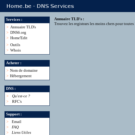
Annuaire TLD's :
Services :
Trouvez les registrars les moins chers pour toute
>
Annuaire TLD's
>
DNS6.org
>
Home'Edit
>
Outils
>
Whois
Acheter :
>
Nom de domaine
>
Hébergement
DNS :
>
Qu'est-ce ?
>
RFC's
Support :
>
Email
>
FAQ
>
Liens Utiles