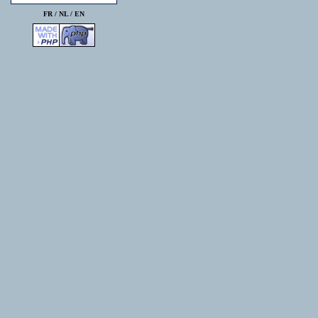
FR /
NL
/
EN