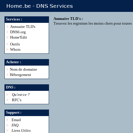
Annuaire TLD's :
Services :
Trouvez les registrars les moins chers pour toute
>
Annuaire TLD's
>
DNS6.org
>
Home'Edit
>
Outils
>
Whois
Acheter :
>
Nom de domaine
>
Hébergement
DNS :
>
Qu'est-ce ?
>
RFC's
Support :
>
Email
>
FAQ
>
Liens Utiles