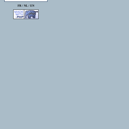
FR /
NL
/
EN