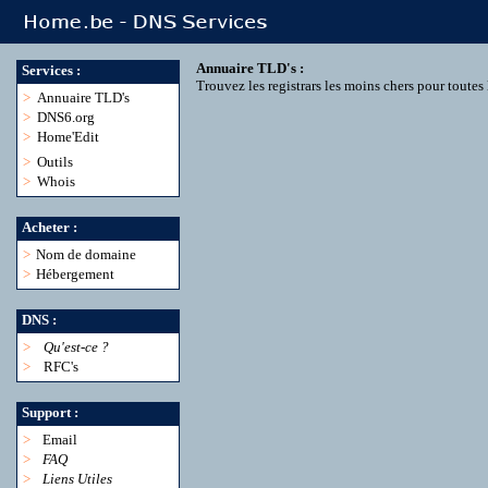
Annuaire TLD's :
Services :
Trouvez les registrars les moins chers pour toute
>
Annuaire TLD's
>
DNS6.org
>
Home'Edit
>
Outils
>
Whois
Acheter :
>
Nom de domaine
>
Hébergement
DNS :
>
Qu'est-ce ?
>
RFC's
Support :
>
Email
>
FAQ
>
Liens Utiles