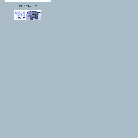
FR /
NL
/
EN