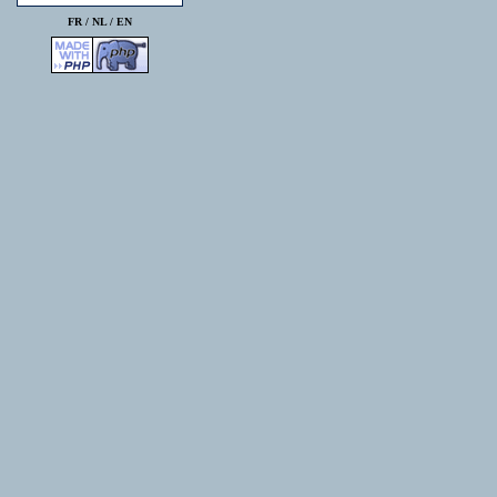
FR /
NL
/
EN