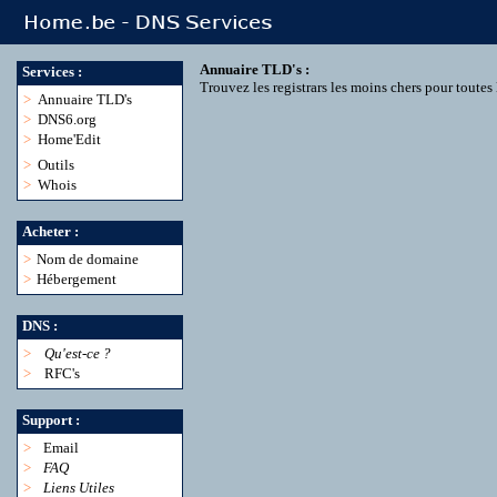
Annuaire TLD's :
Services :
Trouvez les registrars les moins chers pour toute
>
Annuaire TLD's
>
DNS6.org
>
Home'Edit
>
Outils
>
Whois
Acheter :
>
Nom de domaine
>
Hébergement
DNS :
>
Qu'est-ce ?
>
RFC's
Support :
>
Email
>
FAQ
>
Liens Utiles