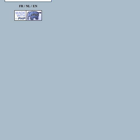
FR /
NL
/
EN