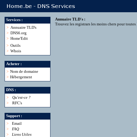
Annuaire TLD's :
Services :
Trouvez les registrars les moins chers pour toute
>
Annuaire TLD's
>
DNS6.org
>
Home'Edit
>
Outils
>
Whois
Acheter :
>
Nom de domaine
>
Hébergement
DNS :
>
Qu'est-ce ?
>
RFC's
Support :
>
Email
>
FAQ
>
Liens Utiles