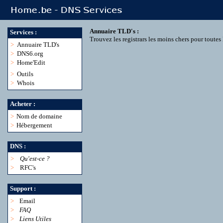
Annuaire TLD's :
Services :
Trouvez les registrars les moins chers pour toute
>
Annuaire TLD's
>
DNS6.org
>
Home'Edit
>
Outils
>
Whois
Acheter :
>
Nom de domaine
>
Hébergement
DNS :
>
Qu'est-ce ?
>
RFC's
Support :
>
Email
>
FAQ
>
Liens Utiles