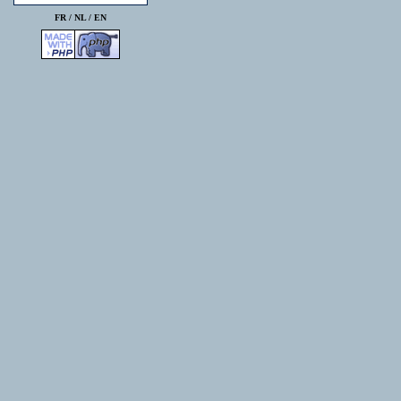
FR /
NL
/
EN