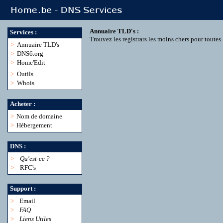
Annuaire TLD's :
Services :
Trouvez les registrars les moins chers pour toute
>
Annuaire TLD's
>
DNS6.org
>
Home'Edit
>
Outils
>
Whois
Acheter :
>
Nom de domaine
>
Hébergement
DNS :
>
Qu'est-ce ?
>
RFC's
Support :
>
Email
>
FAQ
>
Liens Utiles