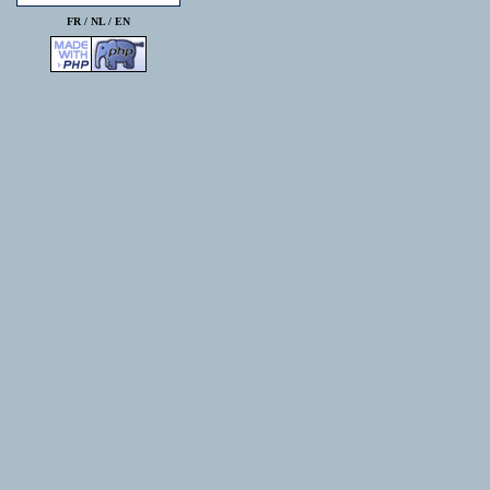
FR /
NL
/
EN