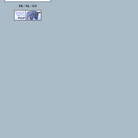
FR /
NL
/
EN