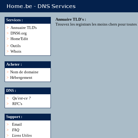
Annuaire TLD's :
Services :
Trouvez les registrars les moins chers pour toute
>
Annuaire TLD's
>
DNS6.org
>
Home'Edit
>
Outils
>
Whois
Acheter :
>
Nom de domaine
>
Hébergement
DNS :
>
Qu'est-ce ?
>
RFC's
Support :
>
Email
>
FAQ
>
Liens Utiles