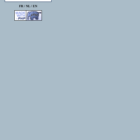
FR /
NL
/
EN