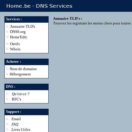
Annuaire TLD's :
Services :
Trouvez les registrars les moins chers pour toute
>
Annuaire TLD's
>
DNS6.org
>
Home'Edit
>
Outils
>
Whois
Acheter :
>
Nom de domaine
>
Hébergement
DNS :
>
Qu'est-ce ?
>
RFC's
Support :
>
Email
>
FAQ
>
Liens Utiles