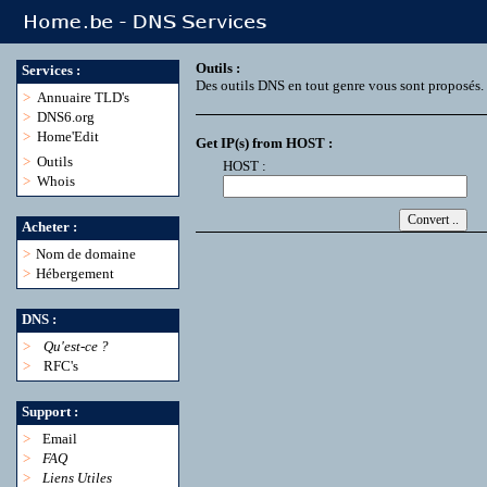
Outils :
Services :
Des outils DNS en tout genre vous sont proposés.
>
Annuaire TLD's
>
DNS6.org
>
Home'Edit
Get IP(s) from HOST :
>
Outils
HOST :
>
Whois
Acheter :
>
Nom de domaine
>
Hébergement
DNS :
>
Qu'est-ce ?
>
RFC's
Support :
>
Email
>
FAQ
>
Liens Utiles