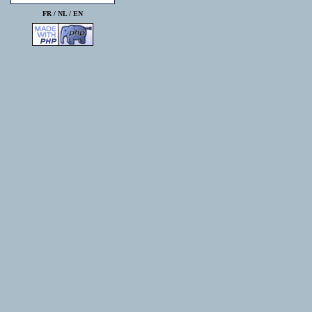
FR /
NL
/
EN