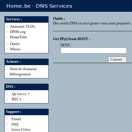
Outils :
Services :
Des outils DNS en tout genre vous sont proposés.
>
Annuaire TLD's
>
DNS6.org
>
Home'Edit
Get IP(s) from HOST :
>
Outils
HOST :
>
Whois
Acheter :
>
Nom de domaine
>
Hébergement
DNS :
>
Qu'est-ce ?
>
RFC's
Support :
>
Email
>
FAQ
>
Liens Utiles