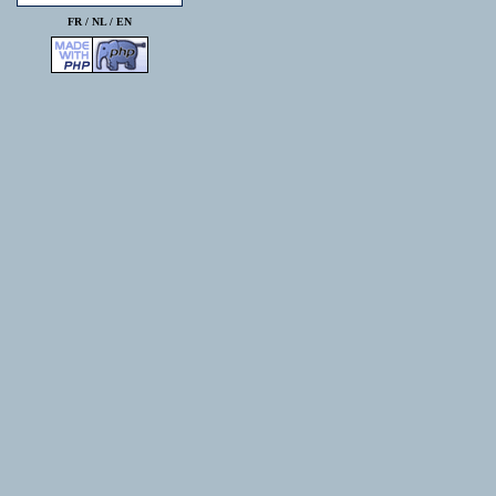
FR /
NL
/
EN