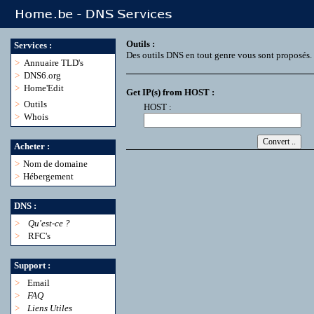
Outils :
Services :
Des outils DNS en tout genre vous sont proposés.
>
Annuaire TLD's
>
DNS6.org
>
Home'Edit
Get IP(s) from HOST :
>
Outils
HOST :
>
Whois
Acheter :
>
Nom de domaine
>
Hébergement
DNS :
>
Qu'est-ce ?
>
RFC's
Support :
>
Email
>
FAQ
>
Liens Utiles