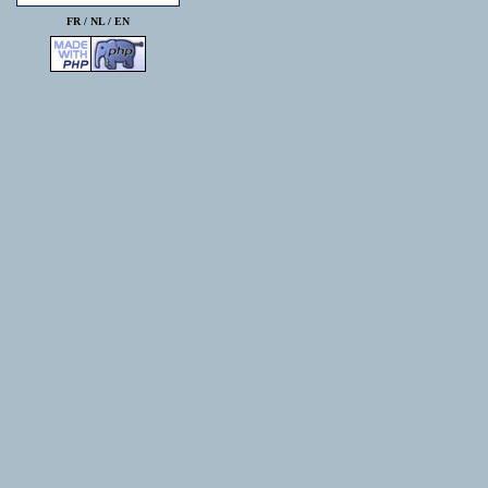
FR /
NL
/
EN