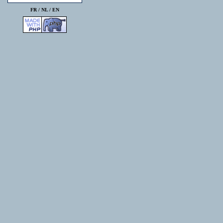
FR /
NL
/
EN