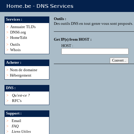
Outils :
Services :
Des outils DNS en tout genre vous sont proposés.
>
Annuaire TLD's
>
DNS6.org
>
Home'Edit
Get IP(s) from HOST :
>
Outils
HOST :
>
Whois
Acheter :
>
Nom de domaine
>
Hébergement
DNS :
>
Qu'est-ce ?
>
RFC's
Support :
>
Email
>
FAQ
>
Liens Utiles