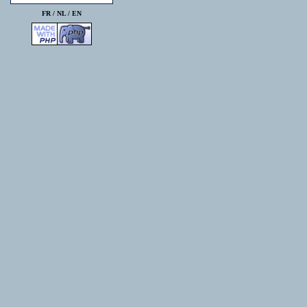
FR /
NL
/
EN