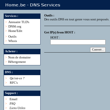
Outils :
Services :
Des outils DNS en tout genre vous sont proposés.
>
Annuaire TLD's
>
DNS6.org
>
Home'Edit
Get IP(s) from HOST :
>
Outils
HOST :
>
Whois
Acheter :
>
Nom de domaine
>
Hébergement
DNS :
>
Qu'est-ce ?
>
RFC's
Support :
>
Email
>
FAQ
>
Liens Utiles