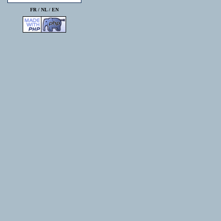
FR /
NL
/
EN