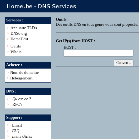
Outils :
Services :
Des outils DNS en tout genre vous sont proposés.
>
Annuaire TLD's
>
DNS6.org
>
Home'Edit
Get IP(s) from HOST :
>
Outils
HOST :
>
Whois
Acheter :
>
Nom de domaine
>
Hébergement
DNS :
>
Qu'est-ce ?
>
RFC's
Support :
>
Email
>
FAQ
>
Liens Utiles