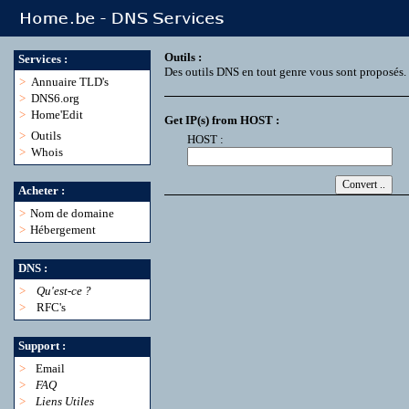
Outils :
Services :
Des outils DNS en tout genre vous sont proposés.
>
Annuaire TLD's
>
DNS6.org
>
Home'Edit
Get IP(s) from HOST :
>
Outils
HOST :
>
Whois
Acheter :
>
Nom de domaine
>
Hébergement
DNS :
>
Qu'est-ce ?
>
RFC's
Support :
>
Email
>
FAQ
>
Liens Utiles