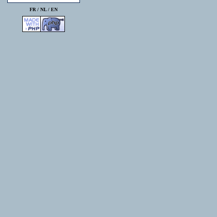
FR /
NL
/
EN