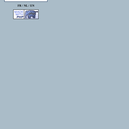
FR /
NL
/
EN