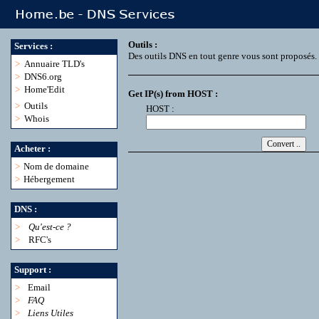
Outils :
Services :
Des outils DNS en tout genre vous sont proposés.
>
Annuaire TLD's
>
DNS6.org
>
Home'Edit
Get IP(s) from HOST :
>
Outils
HOST :
>
Whois
Acheter :
>
Nom de domaine
>
Hébergement
DNS :
>
Qu'est-ce ?
>
RFC's
Support :
>
Email
>
FAQ
>
Liens Utiles