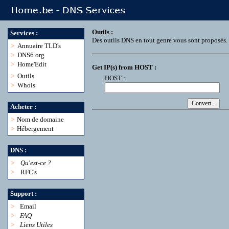
Outils :
Services :
Des outils DNS en tout genre vous sont proposés.
>
Annuaire TLD's
>
DNS6.org
>
Home'Edit
Get IP(s) from HOST :
>
Outils
HOST :
>
Whois
Acheter :
>
Nom de domaine
>
Hébergement
DNS :
>
Qu'est-ce ?
>
RFC's
Support :
>
Email
>
FAQ
>
Liens Utiles