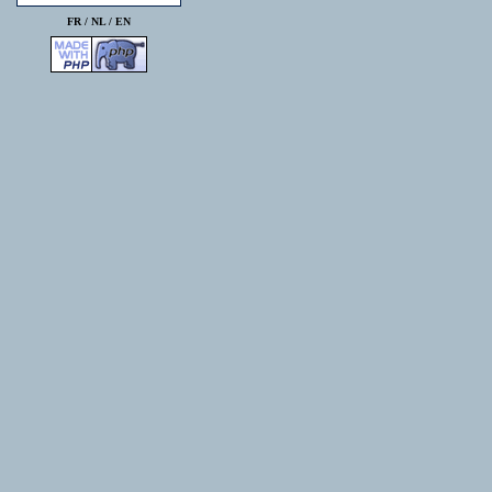
FR /
NL
/
EN