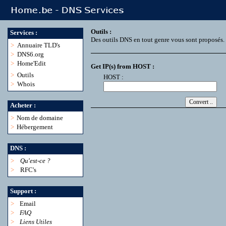
Outils :
Services :
Des outils DNS en tout genre vous sont proposés.
>
Annuaire TLD's
>
DNS6.org
>
Home'Edit
Get IP(s) from HOST :
>
Outils
HOST :
>
Whois
Acheter :
>
Nom de domaine
>
Hébergement
DNS :
>
Qu'est-ce ?
>
RFC's
Support :
>
Email
>
FAQ
>
Liens Utiles