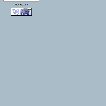
FR /
NL
/
EN