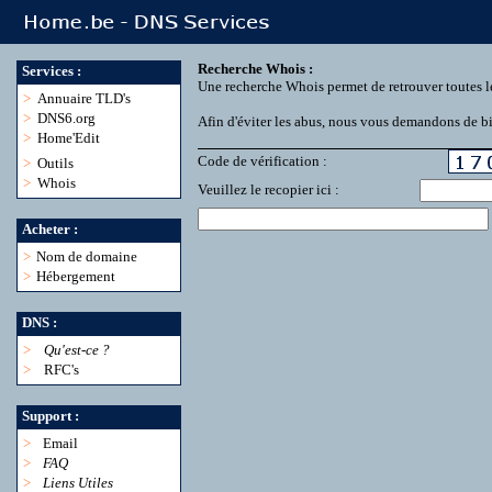
Recherche Whois :
Services :
Une recherche Whois permet de retrouver toutes l
>
Annuaire TLD's
>
DNS6.org
Afin d'éviter les abus, nous vous demandons de bie
>
Home'Edit
Code de vérification :
>
Outils
>
Whois
Veuillez le recopier ici :
Acheter :
>
Nom de domaine
>
Hébergement
DNS :
>
Qu'est-ce ?
>
RFC's
Support :
>
Email
>
FAQ
>
Liens Utiles