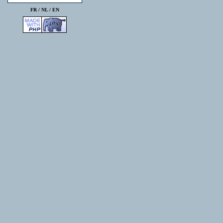
FR /
NL
/
EN